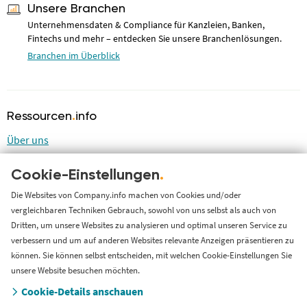
Unsere Branchen
Unternehmensdaten & Compliance für Kanzleien, Banken,
Fintechs und mehr – entdecken Sie unsere Branchenlösungen.
Branchen im Überblick
Ressourcen
.
info
Über uns
Blog
Cookie-Einstellungen
.
LinkedIn
LinkedIn Newsletter
Die Websites von Company.info machen von Cookies und/oder
vergleichbaren Techniken Gebrauch, sowohl von uns selbst als auch von
Cases
Dritten, um unsere Websites zu analysieren und optimal unseren Service zu
Support
verbessern und um auf anderen Websites relevante Anzeigen präsentieren zu
können. Sie können selbst entscheiden, mit welchen Cookie-Einstellungen Sie
Länderversion
unsere Website besuchen möchten.
Cookie-Details anschauen
Company.info Nederland