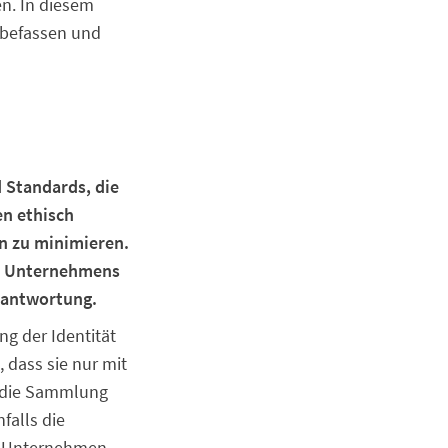
n. In diesem
 befassen und
d Standards, die
en ethisch
en zu minimieren.
es Unternehmens
erantwortung.
ng der Identität
 dass sie nur mit
t die Sammlung
alls die
ft Unternehmen,