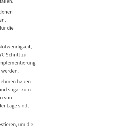
ällen.
edenen
en,
für die
Notwendigkeit,
YC Schritt zu
e Implementierung
u werden.
rnehmen haben.
und sogar zum
ko von
er Lage sind,
stieren, um die