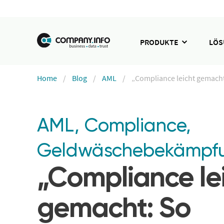
PRODUKTE
LÖ
Home
Blog
AML
„Compliance leicht gemacht
AML
,
Compliance
,
Geldwäschebekämpf
„Compliance le
gemacht: So