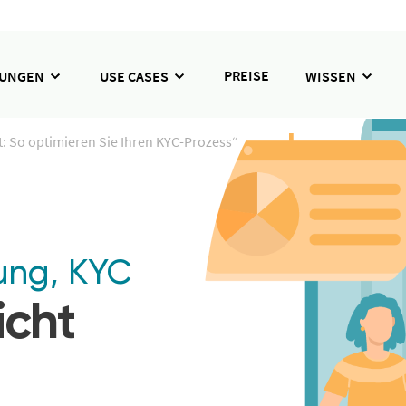
PREISE
SUNGEN
USE CASES
WISSEN
: So optimieren Sie Ihren KYC-Prozess“
ung
,
KYC
icht