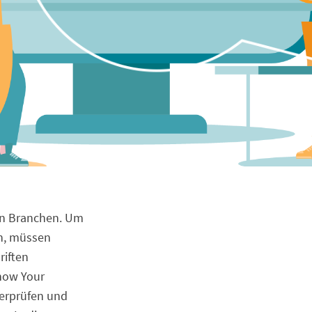
en Branchen. Um
en, müssen
riften
Know Your
berprüfen und