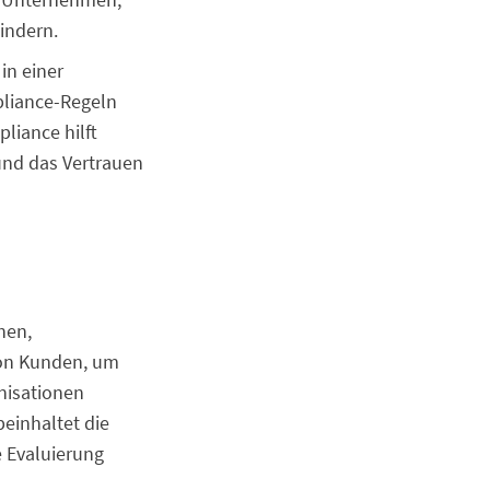
indern.
in einer
pliance-Regeln
liance hilft
nd das Vertrauen
hen,
von Kunden, um
nisationen
beinhaltet die
 Evaluierung