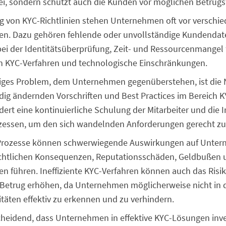
, sondern schützt auch die Kunden vor möglichen Betrugsf
ng von KYC-Richtlinien stehen Unternehmen oft vor verschi
en. Dazu gehören fehlende oder unvollständige Kundendat
bei der Identitätsüberprüfung, Zeit- und Ressourcenmangel 
n KYC-Verfahren und technologische Einschränkungen.
figes Problem, dem Unternehmen gegenüberstehen, ist die 
dig ändernden Vorschriften und Best Practices im Bereich K
rdert eine kontinuierliche Schulung der Mitarbeiter und di
ozessen, um den sich wandelnden Anforderungen gerecht z
C-Prozesse können schwerwiegende Auswirkungen auf Unte
echtlichen Konsequenzen, Reputationsschäden, Geldbußen 
en führen. Ineffiziente KYC-Verfahren können auch das Risi
etrug erhöhen, da Unternehmen möglicherweise nicht in d
itäten effektiv zu erkennen und zu verhindern.
scheidend, dass Unternehmen in effektive KYC-Lösungen inve