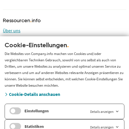
Ressourcen
.
info
Über uns
Blog
Cookie-Einstellungen
.
LinkedIn
LinkedIn Newsletter
Die Websites von Company.info machen von Cookies und/oder
vergleichbaren Techniken Gebrauch, sowohl von uns selbst als auch von
Cases
Dritten, um unsere Websites zu analysieren und optimal unseren Service zu
Support
verbessern und um auf anderen Websites relevante Anzeigen präsentieren zu
können. Sie können selbst entscheiden, mit welchen Cookie-Einstellungen Sie
Länderversion
unsere Website besuchen möchten.
Cookie-Details anschauen
Company.info Nederland
Einstellungen
Details anzeigen
Statistiken
Details anzeigen