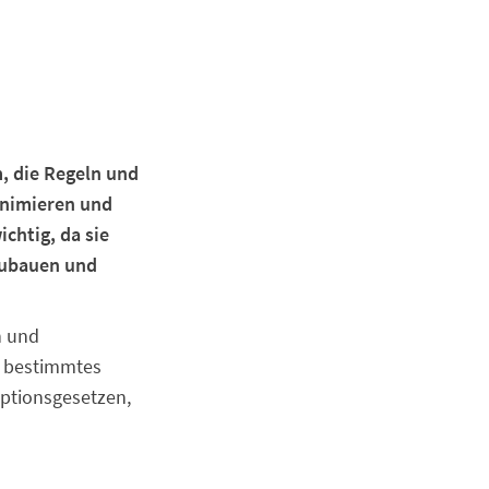
, die Regeln und
inimieren und
chtig, da sie
zubauen und
n und
n bestimmtes
uptionsgesetzen,