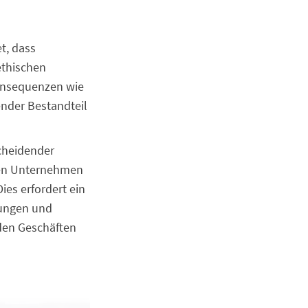
t, dass
ethischen
onsequenzen wie
ender Bestandteil
cheidender
nen Unternehmen
ies erfordert ein
gungen und
den Geschäften