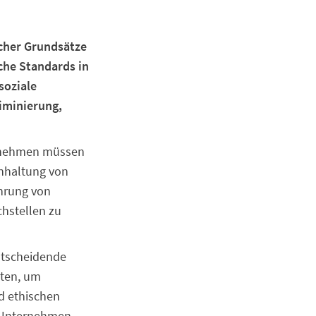
scher Grundsätze
che Standards in
soziale
iminierung,
ternehmen müssen
inhaltung von
ührung von
hstellen zu
entscheidende
eten, um
nd ethischen
n Unternehmen