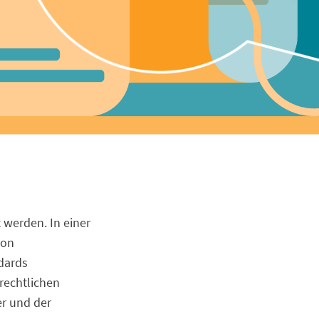
 werden. In einer
von
dards
rechtlichen
r und der