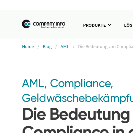
PRODUKTE
LÖ
Home
Blog
AML
Die Bedeutung von Complia
AML
,
Compliance
,
Geldwäschebekämpf
Die Bedeutung