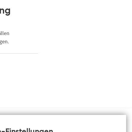
ung
ällen
gen.