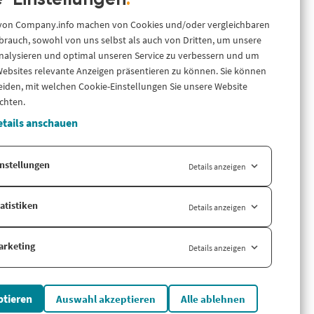
-Einstellungen
.
Ressourcen
.
info
ance &
 von Company.info machen von Cookies und/oder vergleichbaren
Über uns
 flexibel
rauch, sowohl von uns selbst als auch von Dritten, um unsere
I oder Data-
Blog
nalysieren und optimal unseren Service zu verbessern und um
LinkedIn
ebsites relevante Anzeigen präsentieren zu können. Sie können
LinkedIn Newsletter
eiden, mit welchen Cookie-Einstellungen Sie unsere Website
Cases
chten.
Support
tails anschauen
iance für
und mehr –
Länderversion
nstellungen
Details anzeigen
Company.info Nederland
atistiken
Details anzeigen
arketing
Details anzeigen
ptieren
Auswahl akzeptieren
Alle ablehnen