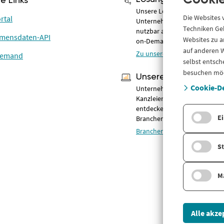
Cookie
he Links
Unsere Lösungen für Compli
Die Websites
rtal
Unternehmensinformationen –
Techniken Geb
nutzbar als Online-Portal, AP
mensdaten-API
Websites zu a
on-Demand.
auf anderen W
Zu unseren Lösungen
Demand
selbst entsch
besuchen mö
Unsere Branchen
Cookie-De
Unternehmensdaten & Compl
Kanzleien, Banken, Fintechs 
entdecken Sie unsere
Ei
Branchenlösungen.
Branchen im Überblick
St
M
Alle akze