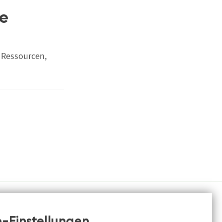
he
t Ressourcen,