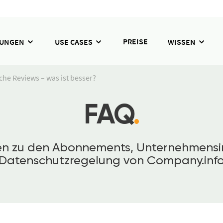
PREISE
SUNGEN
USE CASES
WISSEN
che Reviews – was ist besser?
FAQ
.
gen zu den Abonnements, Unternehmensi
Datenschutzregelung von Company.inf