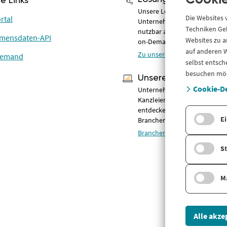
Cookie
he Links
Unsere Lösungen für Compli
Die Websites
rtal
Unternehmensinformationen –
Techniken Geb
nutzbar als Online-Portal, AP
mensdaten-API
Websites zu a
on-Demand.
auf anderen W
Zu unseren Lösungen
Demand
selbst entsch
besuchen mö
Unsere Branchen
Cookie-De
Unternehmensdaten & Compl
Kanzleien, Banken, Fintechs 
entdecken Sie unsere
Ei
Branchenlösungen.
Branchen im Überblick
St
M
Alle akze