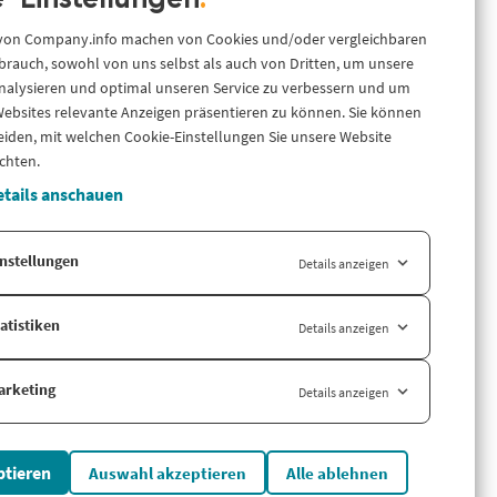
-Einstellungen
.
Ressourcen
.
info
ance &
 von Company.info machen von Cookies und/oder vergleichbaren
Über uns
 flexibel
rauch, sowohl von uns selbst als auch von Dritten, um unsere
I oder Data-
Blog
nalysieren und optimal unseren Service zu verbessern und um
LinkedIn
ebsites relevante Anzeigen präsentieren zu können. Sie können
LinkedIn Newsletter
eiden, mit welchen Cookie-Einstellungen Sie unsere Website
Cases
chten.
Support
tails anschauen
iance für
und mehr –
Länderversion
nstellungen
Details anzeigen
Company.info Nederland
atistiken
Details anzeigen
arketing
Details anzeigen
ptieren
Auswahl akzeptieren
Alle ablehnen