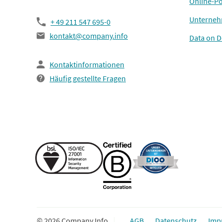
Online-Po
Unterneh
+ 49 211 547 695-0
kontakt@company.info
Data on 
Kontaktinformationen
Häufig gestellte Fragen
© 2026 Company Info
AGB
Datenschutz
Imp