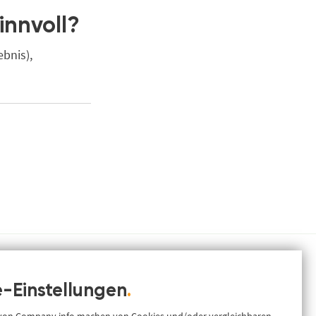
innvoll?
bnis),
-Einstellungen
.
Ressourcen
.
info
ance &