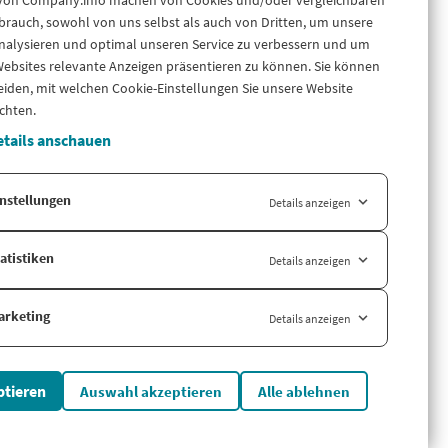
 von Company.info machen von Cookies und/oder vergleichbaren
Über uns
 flexibel
rauch, sowohl von uns selbst als auch von Dritten, um unsere
I oder Data-
Blog
nalysieren und optimal unseren Service zu verbessern und um
LinkedIn
ebsites relevante Anzeigen präsentieren zu können. Sie können
LinkedIn Newsletter
eiden, mit welchen Cookie-Einstellungen Sie unsere Website
Cases
chten.
Support
tails anschauen
iance für
und mehr –
Länderversion
nstellungen
Details anzeigen
Company.info Nederland
atistiken
Details anzeigen
arketing
Details anzeigen
ptieren
Auswahl akzeptieren
Alle ablehnen