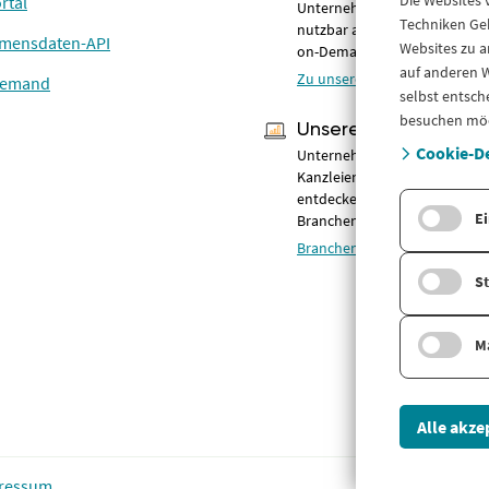
Die Websites
rtal
Unternehmensinformationen –
Techniken Geb
nutzbar als Online-Portal, AP
mensdaten-API
Websites zu a
on-Demand.
auf anderen W
Zu unseren Lösungen
Demand
selbst entsch
besuchen mö
Unsere Branchen
Cookie-De
Unternehmensdaten & Compl
Kanzleien, Banken, Fintechs 
entdecken Sie unsere
Ei
Branchenlösungen.
Branchen im Überblick
St
M
Alle akze
ressum