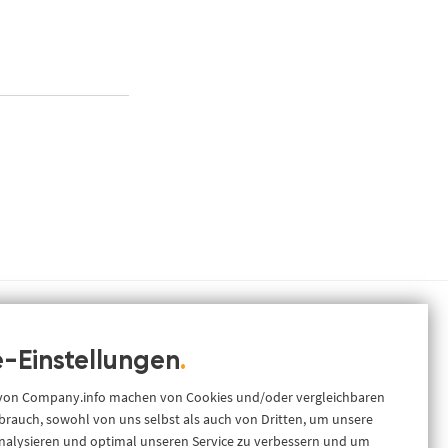
-Einstellungen
.
Ressourcen
.
info
ance &
 von Company.info machen von Cookies und/oder vergleichbaren
Über uns
 flexibel
rauch, sowohl von uns selbst als auch von Dritten, um unsere
I oder Data-
Blog
nalysieren und optimal unseren Service zu verbessern und um