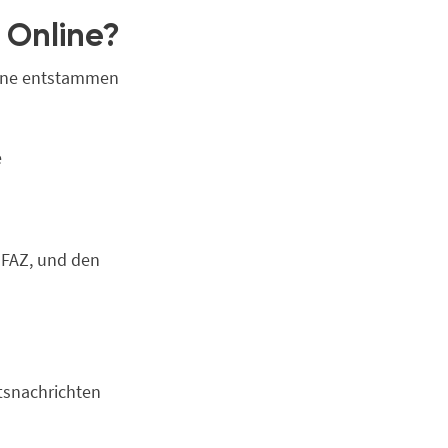
 Online?
line entstammen
e
 FAZ, und den
tsnachrichten