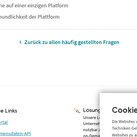
ne auf einer einzigen Platform
eundlichkeit der Plattform
Zurück zu allen häufig gestellten Fragen
Cookie
Lösungen
he Links
Unsere Lösungen für Compli
Die Websites
rtal
Unternehmensinformationen –
Techniken Geb
nutzbar als Online-Portal, AP
mensdaten-API
Websites zu a
on-Demand.