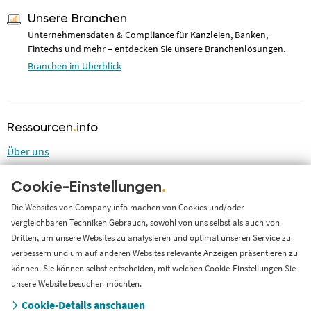
Unsere Branchen
Unternehmensdaten & Compliance für Kanzleien, Banken,
Fintechs und mehr – entdecken Sie unsere Branchenlösungen.
Branchen im Überblick
Ressourcen
.
info
Über uns
Blog
Cookie-Einstellungen
.
LinkedIn
LinkedIn Newsletter
Die Websites von Company.info machen von Cookies und/oder
vergleichbaren Techniken Gebrauch, sowohl von uns selbst als auch von
Cases
Dritten, um unsere Websites zu analysieren und optimal unseren Service zu
Support
verbessern und um auf anderen Websites relevante Anzeigen präsentieren zu
können. Sie können selbst entscheiden, mit welchen Cookie-Einstellungen Sie
Länderversion
unsere Website besuchen möchten.
Cookie-Details anschauen
Company.info Nederland