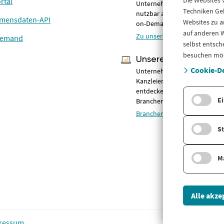
Die Websites
rtal
Unternehmensinformationen –
Techniken Geb
nutzbar als Online-Portal, AP
mensdaten-API
Websites zu a
on-Demand.
auf anderen W
Zu unseren Lösungen
Demand
selbst entsch
besuchen mö
Unsere Branchen
Cookie-De
Unternehmensdaten & Compl
Kanzleien, Banken, Fintechs 
entdecken Sie unsere
Ei
Branchenlösungen.
Branchen im Überblick
St
M
Alle akze
ressum