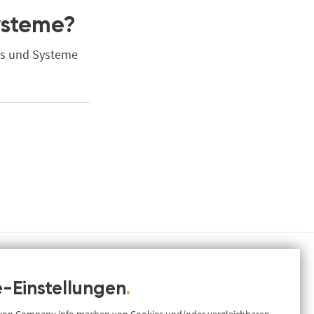
Systeme?
ws und Systeme
-Einstellungen
.
Ressourcen
.
info
ance &