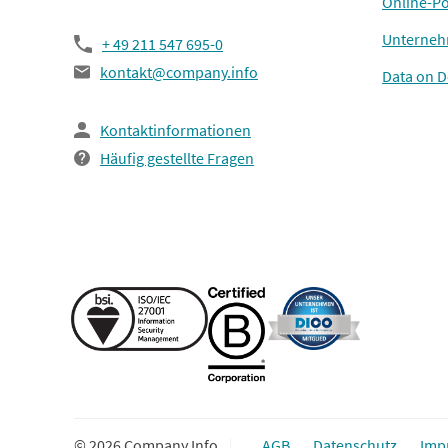
Online-Po
Unterneh
+ 49 211 547 695-0
kontakt@company.info
Data on 
Kontaktinformationen
Häufig gestellte Fragen
© 2026 Company Info
AGB
Datenschutz
Imp