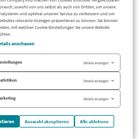
 von Company.info machen von Cookies und/oder vergleichbaren
Über uns
 flexibel
rauch, sowohl von uns selbst als auch von Dritten, um unsere
I oder Data-
Blog
nalysieren und optimal unseren Service zu verbessern und um
LinkedIn
ebsites relevante Anzeigen präsentieren zu können. Sie können
LinkedIn Newsletter
eiden, mit welchen Cookie-Einstellungen Sie unsere Website
Cases
chten.
Support
tails anschauen
iance für
und mehr –
Länderversion
nstellungen
Details anzeigen
Company.info Nederland
atistiken
Details anzeigen
arketing
Details anzeigen
ptieren
Auswahl akzeptieren
Alle ablehnen