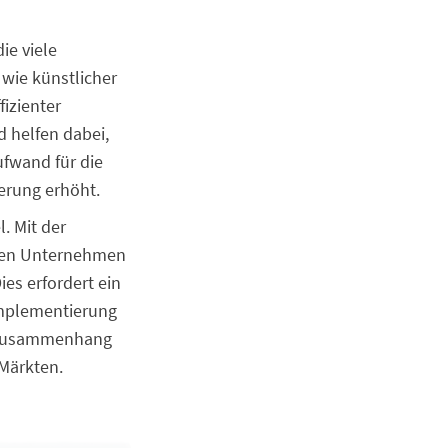
ie viele
wie künstlicher
izienter
 helfen dabei,
Aufwand für die
erung erhöht.
. Mit der
ssen Unternehmen
ies erfordert ein
Implementierung
m Zusammenhang
 Märkten.