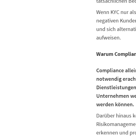
tatsächlichen Be
Wenn KYC nur al
negativen Kunden
und sich alternat
aufweisen.
Warum Compliance
Compliance allei
notwendig eracht
Dienstleistungen
Unternehmen wer
werden können.
Darüber hinaus k
Risikomanagement 
erkennen und pro