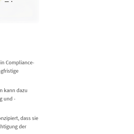
ein Compliance-
gfristige
en kann dazu
g und -
nzipiert, dass sie
chtigung der