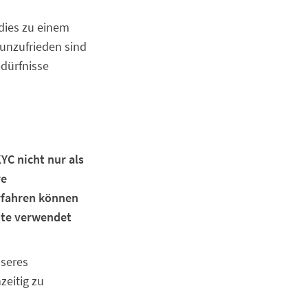
dies zu einem
unzufrieden sind
edürfnisse
YC nicht nur als
re
erfahren können
ote verwendet
sseres
zeitig zu