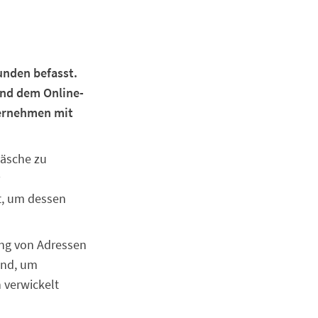
Kunden befasst.
und dem Online-
ternehmen mit
wäsche zu
t, um dessen
ung von Adressen
end, um
n verwickelt