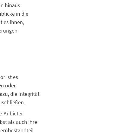
en hinaus.
blicke in die
t es ihnen,
derungen
r ist es
en oder
u, die Integrität
uschließen.
e-Anbieter
bst als auch ihre
Kernbestandteil