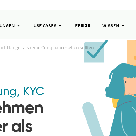
PREISE
SUNGEN
USE CASES
WISSEN
ht länger als reine Compliance sehen sollten
ung
,
KYC
ehmen
r als