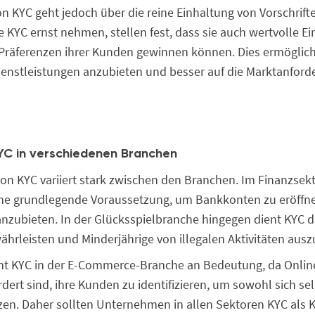
n KYC geht jedoch über die reine Einhaltung von Vorschrift
KYC ernst nehmen, stellen fest, dass sie auch wertvolle Ein
Präferenzen ihrer Kunden gewinnen können. Dies ermöglich
Dienstleistungen anzubieten und besser auf die Marktanfor
KYC in verschiedenen Branchen
n KYC variiert stark zwischen den Branchen. Im Finanzsekto
ine grundlegende Voraussetzung, um Bankkonten zu eröffn
nzubieten. In der Glücksspielbranche hingegen dient KYC daz
ährleisten und Minderjährige von illegalen Aktivitäten ausz
nt KYC in der E-Commerce-Branche an Bedeutung, da Onlin
rt sind, ihre Kunden zu identifizieren, um sowohl sich sel
en. Daher sollten Unternehmen in allen Sektoren KYC als 