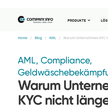
PRODUKTE
LÖ
Home
Blog
AML
Warum Unternehmen KYC nic
AML
,
Compliance
,
Geldwäschebekämpf
Warum Untern
KYC nicht länge