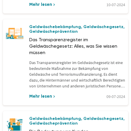
von größter Bedeutung, Mechanismen einzurichten,
10-07-2024
Mehr lesen
um Geldwäsche…
Geldwäschebekämpfung
Geldwäschegesetz
,
,
Geldwäscheprävention
Das Transparenzregister im
Geldwäschegesetz: Alles, was Sie wissen
müssen
Das Transparenzregister im Geldwäschegesetz ist eine
bedeutende Maßnahme zur Bekämpfung von
Geldwäsche und Terrorismusfinanzierung. Es dient
dazu, die Hintermänner und wirtschaftlich Berechtigten
von Unternehmen und anderen juristischen Personen
transparent zu…
09-07-2024
Mehr lesen
Geldwäschebekämpfung
Geldwäschegesetz
,
,
Geldwäscheprävention