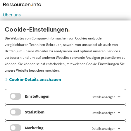
Ressourcen
.
info
Über uns
Blog
Cookie-Einstellungen
.
LinkedIn
LinkedIn Newsletter
Die Websites von Company.info machen von Cookies und/oder
vergleichbaren Techniken Gebrauch, sowohl von uns selbst als auch von
Cases
Dritten, um unsere Websites zu analysieren und optimal unseren Service zu
Support
verbessern und um auf anderen Websites relevante Anzeigen präsentieren zu
können. Sie können selbst entscheiden, mit welchen Cookie-Einstellungen Sie
Länderversion
unsere Website besuchen möchten.
Cookie-Details anschauen
Company.info Nederland
Einstellungen
Details anzeigen
Statistiken
Details anzeigen
Marketing
Details anzeigen