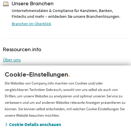
Unsere Branchen
Unternehmensdaten & Compliance für Kanzleien, Banken,
Fintechs und mehr – entdecken Sie unsere Branchenlösungen.
Branchen im Überblick
Ressourcen
.
info
Über uns
Blog
Cookie-Einstellungen
.
LinkedIn
LinkedIn Newsletter
Die Websites von Company.info machen von Cookies und/oder
vergleichbaren Techniken Gebrauch, sowohl von uns selbst als auch von
Cases
Dritten, um unsere Websites zu analysieren und optimal unseren Service zu
Support
verbessern und um auf anderen Websites relevante Anzeigen präsentieren zu
können. Sie können selbst entscheiden, mit welchen Cookie-Einstellungen Sie
Länderversion
unsere Website besuchen möchten.
Cookie-Details anschauen
Company.info Nederland