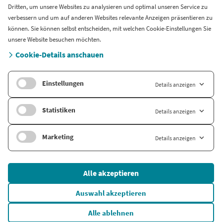
Dritten, um unsere Websites zu analysieren und optimal unseren Service zu
Support
verbessern und um auf anderen Websites relevante Anzeigen präsentieren zu
können. Sie können selbst entscheiden, mit welchen Cookie-Einstellungen Sie
Länderversion
unsere Website besuchen möchten.
Cookie-Details anschauen
Company.info Nederland
Einstellungen
Details anzeigen
Statistiken
Details anzeigen
Marketing
Details anzeigen
© 2026 Company Info
Alle akzeptieren
AGB
Datenschutz
Auswahl akzeptieren
Impressum
Alle ablehnen