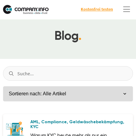
Kostenfrei testen
Blog
.
AML
Compliance
Geldwäschebekämpfung
,
,
,
KYC
Warum KYC heute mehr als nur ein