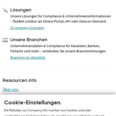
Lösungen
Unsere Lösungen für Compliance & Unternehmensinformationen
– flexibel nutzbar als Online-Portal, API oder Data-on-Demand.
Zu unseren Lösungen
Unsere Branchen
Unternehmensdaten & Compliance für Kanzleien, Banken,
Fintechs und mehr – entdecken Sie unsere Branchenlösungen.
Branchen im Überblick
Ressourcen
.
info
Über uns
Blog
Cookie-Einstellungen
.
LinkedIn
LinkedIn Newsletter
Die Websites von Company.info machen von Cookies und/oder
vergleichbaren Techniken Gebrauch, sowohl von uns selbst als auch von