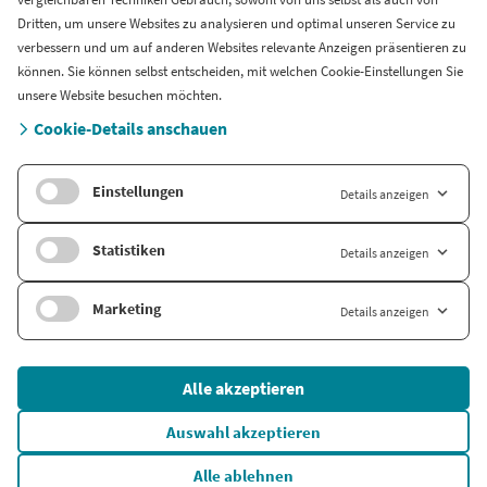
Cases
Dritten, um unsere Websites zu analysieren und optimal unseren Service zu
Support
verbessern und um auf anderen Websites relevante Anzeigen präsentieren zu
können. Sie können selbst entscheiden, mit welchen Cookie-Einstellungen Sie
Länderversion
unsere Website besuchen möchten.
Cookie-Details anschauen
Company.info Nederland
Einstellungen
Details anzeigen
Statistiken
Details anzeigen
Marketing
Details anzeigen
© 2026 Company Info
Alle akzeptieren
AGB
Datenschutz
Auswahl akzeptieren
Impressum
Alle ablehnen